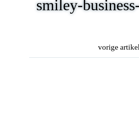
smiley-business
post
vorige artike
navigation